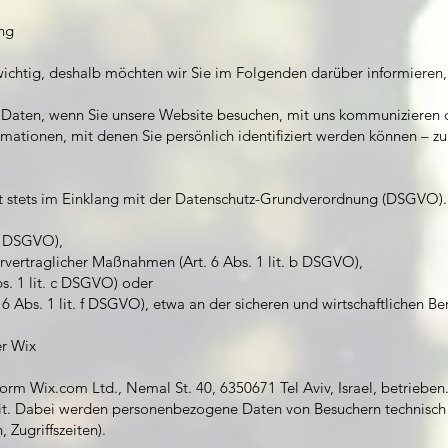
ung
 wichtig, deshalb möchten wir Sie im Folgenden darüber informieren,
Daten, wenn Sie unsere Website besuchen, mit uns kommunizieren 
ationen, mit denen Sie persönlich identifiziert werden können – zu
gt stets im Einklang mit der Datenschutz-Grundverordnung (DSGVO).
 a DSGVO),
orvertraglicher Maßnahmen (Art. 6 Abs. 1 lit. b DSGVO),
bs. 1 lit. c DSGVO) oder
 6 Abs. 1 lit. f DSGVO), etwa an der sicheren und wirtschaftlichen Be
er Wix
rm Wix.com Ltd., Nemal St. 40, 6350671 Tel Aviv, Israel, betrieben. W
t. Dabei werden personenbezogene Daten von Besuchern technisch ve
Zugriffszeiten).