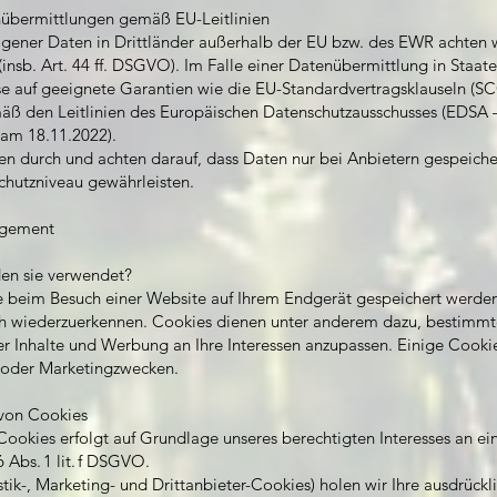
enübermittlungen gemäß EU-Leitlinien
gener Daten in Drittländer außerhalb der EU bzw. des EWR achten w
nsb. Art. 44 ff. DSGVO). Im Falle einer Datenübermittlung in Staa
e auf geeignete Garantien wie die EU-Standardvertragsklauseln (SCC
äß den Leitlinien des Europäischen Datenschutzausschusses (EDS
t am 18.11.2022).
en durch und achten darauf, dass Daten nur bei Anbietern gespeicher
hutzniveau gewährleisten.
agement
en sie verwendet?
ie beim Besuch einer Website auf Ihrem Endgerät gespeichert werden
h wiederzuerkennen. Cookies dienen unter anderem dazu, bestimmte 
er Inhalte und Werbung an Ihre Interessen anzupassen. Einige Cooki
- oder Marketingzwecken.
 von Cookies
Cookies erfolgt auf Grundlage unseres berechtigten Interesses an e
 Abs. 1 lit. f DSGVO.
stik-, Marketing- und Drittanbieter-Cookies) holen wir Ihre ausdrückli