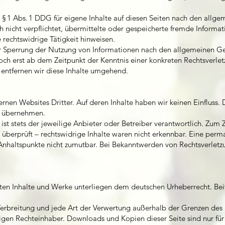
 § 1 Abs. 1 DDG für eigene Inhalte auf diesen Seiten nach den allge
h nicht verpflichtet, übermittelte oder gespeicherte fremde Inform
 rechtswidrige Tätigkeit hinweisen.
er Sperrung der Nutzung von Informationen nach den allgemeinen Ge
doch erst ab dem Zeitpunkt der Kenntnis einer konkreten Rechtsverl
entfernen wir diese Inhalte umgehend.
ernen Websites Dritter. Auf deren Inhalte haben wir keinen Einfluss.
r übernehmen.
n ist stets der jeweilige Anbieter oder Betreiber verantwortlich. Zum
überprüft – rechtswidrige Inhalte waren nicht erkennbar. Eine perma
 Anhaltspunkte nicht zumutbar. Bei Bekanntwerden von Rechtsverletz
hten Inhalte und Werke unterliegen dem deutschen Urheberrecht. Beit
 Verbreitung und jede Art der Verwertung außerhalb der Grenzen des
ligen Rechteinhaber. Downloads und Kopien dieser Seite sind nur für