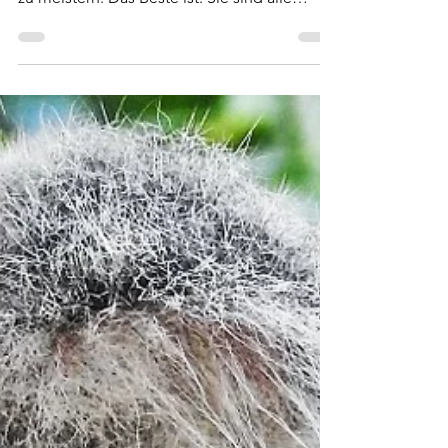
stärken – die 7 Schutzfaktoren
für schwere Zeiten
Wie können wir unsere Resilienz stärken? Es
gibt 7 Schutzfaktoren, die uns helfen Krisen
zu meistern. Das Beste ist: Sie sind alle
erlernbar