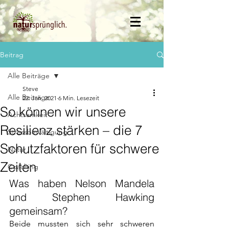
Beitrag
Alle Beiträge
Steve
Alle Beiträge
22. Jan. 2021
6 Min. Lesezeit
So können wir unsere
Achtsamkeit
Resilienz stärken – die 7
Stressbewältigung
Schutzfaktoren für schwere
Natur
Zeiten
Coaching
Was haben Nelson Mandela 
und Stephen Hawking 
gemeinsam? 
Beide mussten sich sehr schweren 